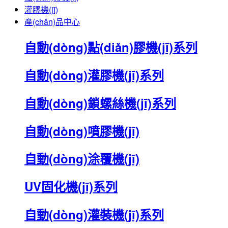
灌膠機(jī)
產(chǎn)品中心
自動(dòng)點(diǎn)膠機(jī)系列
自動(dòng)灌膠機(jī)系列
自動(dòng)鎖螺絲機(jī)系列
自動(dòng)噴膠機(jī)
自動(dòng)涂覆機(jī)
UV固化機(jī)系列
自動(dòng)灌裝機(jī)系列