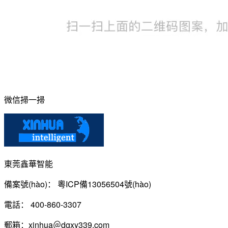
微信掃一掃
東莞鑫華智能
備案號(hào)：
粵ICP備13056504號(hào)
電話： 400-860-3307
郵箱：xinhua＠dgxy339.com