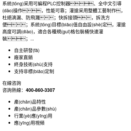
系統(tǒng)采用可編程PLC控制器、全中文引導
(dǎo)操作，性能可靠；灌搶采用整體工藝制作，
杜絕滴漏、防飛濺；快拆接頭，拆洗方
便；系統(tǒng)目標(biāo)值自由設(shè)定，灌搶
高度可調(diào)，適合各種規(guī)格包裝桶快速灌
裝；...
自主研發(fā)
廠家直銷
終身技術(shù)支持
支持非標(biāo)定制
在線咨詢
咨詢熱線：
400-860-3307
產(chǎn)品特性
產(chǎn)品參數(shù)
行業(yè)應(yīng)用
應(yīng)用視頻