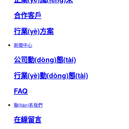
合作客戶
行業(yè)方案
新聞中心
公司動(dòng)態(tài)
行業(yè)動(dòng)態(tài)
FAQ
聯(lián)系我們
在線留言