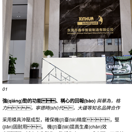
01
強(qiáng)勁的功能、稱心的回報(bào)
與華為，格
力，寧德時(shí)代，大疆等知名品牌合作
采用模具沖壓成型，確保機(jī)臺(tái)精度，堅
(jiān)固耐用。
機(jī)臺(tái)提高生產(chǎn)效