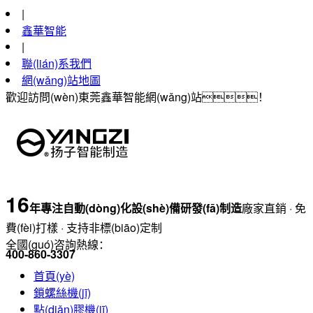
|
鑫華智能
|
聯(lián)系我們
網(wǎng)站地圖
歡迎訪問(wèn)東莞鑫華智能網(wǎng)站！
16
年
專注自動(dòng)化設(shè)備研發(fā)制造
廠家直銷 · 免
費(fèi)打樣 · 支持非標(biāo)定制
全國(guó)咨詢熱線：
400-860-3307
首頁(yè)
鎖螺絲機(jī)
點(diǎn)膠機(jī)