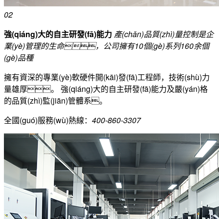
02
強(qiáng)大的自主研發(fā)能力
產(chǎn)品質(zhì)量控制是企
業(yè)管理的生命，公司擁有10個(gè)系列160余個
(gè)品種
擁有資深的專業(yè)軟硬件開(kāi)發(fā)工程師，技術(shù)力
量雄厚。
強(qiáng)大的自主研發(fā)能力及嚴(yán)格
的品質(zhì)監(jiān)管體系。
全國(guó)服務(wù)熱線：
400-860-3307