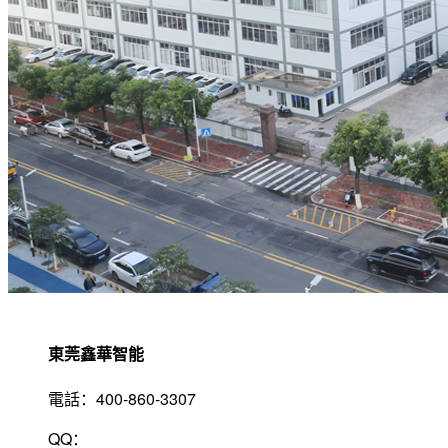
東莞鑫華智能
電話：400-860-3307
QQ：