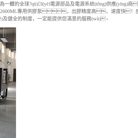
體的全球?qū)I(yè)電源部品及電源系統(tǒng)供應(yīng
，標配2600ML專用供膠泵，出膠精度高、速度快
)及健全的制度，一定能提供您滿意的服務(wù)。