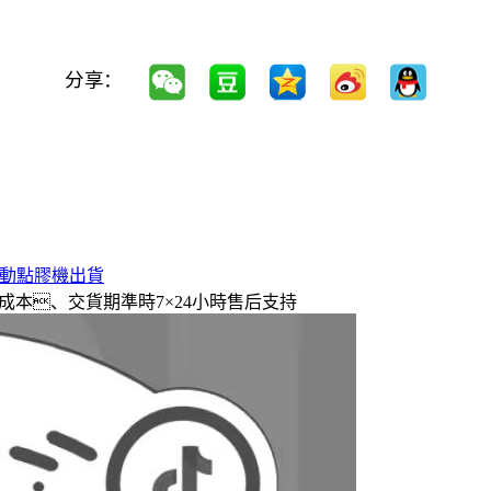
分享：
軸自動點膠機出貨
é)省成本、交貨期準時
7×24小時售后支持