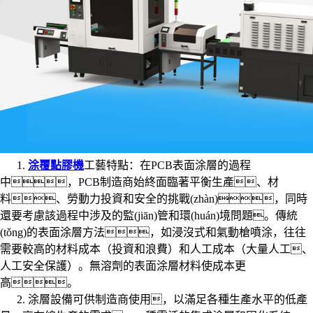
1.
涂覆點膠機
工藝特點：在PCB表面涂層的過程
中，PCB制造商始終面臨著平衡生產、材
料、勞動力投資和安全的挑戰(zhàn)，同時
還要考慮該過程中涉及的監(jiān)管和環(huán)境問題。傳統
(tǒng)的表面涂層方法，如浸沒式和氣動槍噴涂，往往
需要較高的材料成本（投資和浪費）和人工成本（大量人工、
人工安全保護）。無溶劑的表面涂層材料使成本更
高。
2. 涂層設備可供制造商使用，以滿足各種生產水平的低產