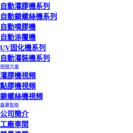
自動灌膠機系列
自動鎖螺絲機系列
自動噴膠機
自動涂覆機
UV固化機系列
自動灌裝機系列
視頻方案
灌膠機視頻
點膠機視頻
鎖螺絲機視頻
鑫華智能
公司簡介
工廠車間