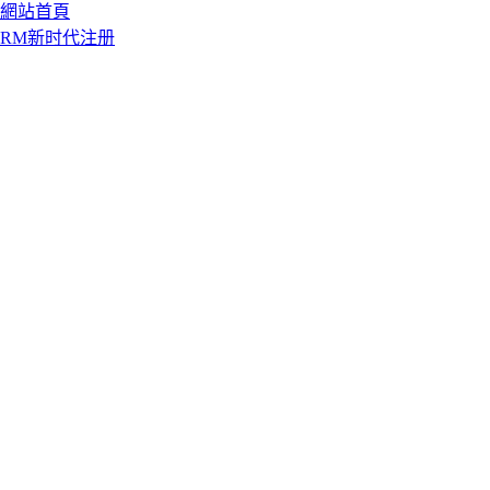
網站首頁
RM新时代注册