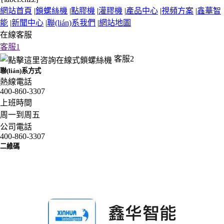
網站首頁
|
鎖螺絲機
|
點膠機
|
灌膠機
|
產品中心
|
視頻方案
|
鑫華智
能
|
新聞中心
|
聯(lián)系我們
|
網站地圖
在線客服
客服1
客服2
聯(lián)系方式
熱線電話
400-860-3307
上班時間
周一到周五
公司電話
400-860-3307
二維碼